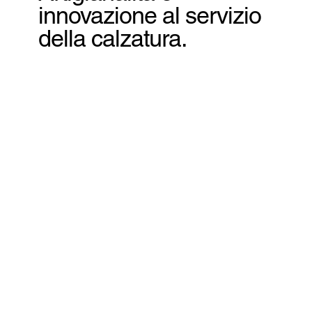
innovazione al servizio
della calzatura.
ore della provincia di Fermo, da un’intuizione coraggiosa e
vana Ferranti. In un piccolo laboratorio artigianale,
bondanti, prende forma un’attività fondata su creatività,
cartoni, utensili essenziali e sottopiedi modellati uno ad
ora oggi ci guida.