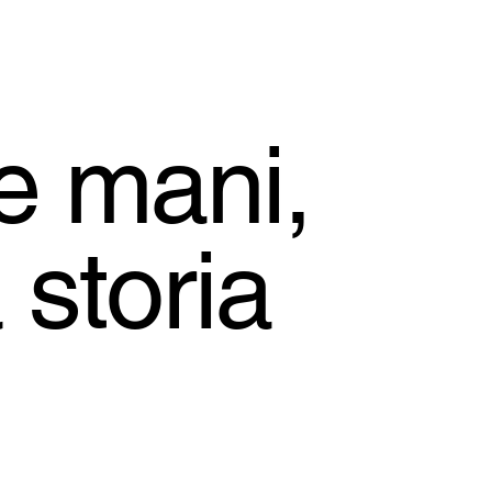
e mani,
 storia