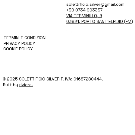
solettificio.silver@gmail.com
CHI SIAMO
PRODOTTI
+39 0734 993337
TECNOLOGIA E SERVIZI
VIA TERMINILLO, 9
BLOG
63821, PORTO SANT'ELPIDIO (FM)
CONTATTI
TERMINI E CONDIZIONI
PRIVACY POLICY
COOKIE POLICY
© 2025 SOLETTIFICIO SILVER P. IVA: 01687280444.
Built by
riviera.