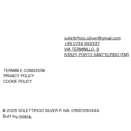
solettificio.silver@gmail.com
CHI SIAMO
PRODOTTI
+39 0734 993337
TECNOLOGIA E SERVIZI
VIA TERMINILLO, 9
BLOG
63821, PORTO SANT'ELPIDIO (FM)
CONTATTI
TERMINI E CONDIZIONI
PRIVACY POLICY
COOKIE POLICY
© 2025 SOLETTIFICIO SILVER P. IVA: 01687280444.
Built by
riviera.